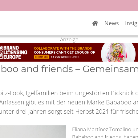
News
Insig
Anzeige
baboo and friends – Gemeinsa
lz-Look, Igelfamilien beim ungestörten Picknick 
fassen gibt es mit der neuen Marke Bababoo and
nter drei Jahren sorgt seit Herbst 2021 für frisc
Eliana Martínez Tomalino un
Bababoo and friends, haben