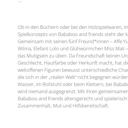
Ob in den Büchern oder bei den Holzspielwaren, i
Spielkonzepts von Bababoo and friends steht der 
Gemeinsam mit seinen fünf Freund*innen – Affe Yu
Wilma, Elefant Lolo und Glühwürmchen Miss Mali – 
das Mutigsein zu üben. Da Freundschaft keinen Un
Geschlecht, Hautfarbe oder Herkunft macht, hat di
weltoffenen Figuren bewusst unterschiedliche Ch
die sich in der „realen Welt“ nicht begegnen würde
Wasser, im Rollstuhl oder beim Klettern, bei Bab
wird niemand ausgegrenzt. Mit ihren gemeinsamen
Bababoo and friends altersgerecht und spielerisch
Zusammenhalt, Mut und Hilfsbereitschaft.