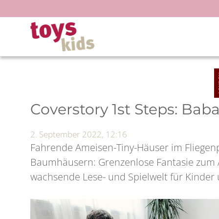
Zum
Inhalt
springen
Coverstory 1st Steps: Ba
2. September 2022, 12:16
Fahrende Ameisen-Tiny-Häuser im Fliegenpi
Baumhäusern: Grenzenlose Fantasie zum An
wachsende Lese- und Spielwelt für Kinder u