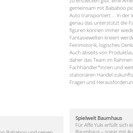
zu entdecken gibt: eine Amei
gemeinsam mit Bababoo pick
Auto transportiert … In der 
genau das unterstützt die Fa
figuren können immer wiede
Fantasiewelten kreiert werd
Feinmotorik, logisches Denk
Auch abseits von Produktla
daher das Team im Rahmen 
Fachhändler*innen und wei
stationären Handel zukunfts
Fragen und Herausforderun
Spielwelt Baumhaus
Für Affe Yuki erfüllt sich
Baumhaus – sogar mit Auf
von Bababoo und seinen 