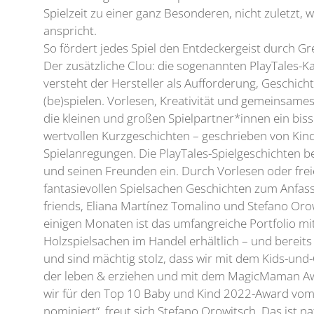
Spielzeit zu einer ganz Besonderen, nicht zuletzt, 
anspricht.
So fördert jedes Spiel den Entdeckergeist durch G
Der zusätzliche Clou: die sogenannten PlayTales-Ka
versteht der Hersteller als Aufforderung, Geschic
(be)spielen. Vorlesen, Kreativität und gemeinsam
die kleinen und großen Spielpartner*innen ein bis
wertvollen Kurzgeschichten – geschrieben von Kin
Spielanregungen. Die PlayTales-Spielgeschichten be
und seinen Freunden ein. Durch Vorlesen oder fre
fantasievollen Spielsachen Geschichten zum Anfas
friends, Eliana Martínez Tomalino und Stefano Oro
einigen Monaten ist das umfangreiche Portfolio m
Holzspielsachen im Handel erhältlich – und bereits
und sind mächtig stolz, dass wir mit dem Kids-und
der leben & erziehen und mit dem MagicMaman Aw
wir für den Top 10 Baby und Kind 2022-Award vom
nominiert“, freut sich Stefano Orowitsch. Das ist n