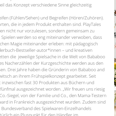
weil das Konzept verschiedene Sinne gleichzeitig
reifen (Fühlen/Sehen) und Begreifen (Hören/Zuhören).
rten, die in jedem Produkt enthalten sind. PlayTales
hten nicht nur vorzulesen, sondern gemeinsam zu
es Spielen werden so eng miteinander verwoben, dass
schen Magie miteinander erleben: mit pädagogisch
derbuch-Bestseller-autor*innen – und kreativen
tten die jeweilige Spielsache in die Welt von Bababoo
ies Nacherzählen der Kurzgeschichte werden aus den
sen. Drei Jahre haben die Gründerin von Bababoo and
witsch an ihrem Frühspielkonzept gearbeitet. Seit
it inzwischen fast 30 Produkten aus Büchern und
 fünfmal ausgezeichnet worden. „Wir freuen uns riesig
-Co.-Siegel, von der Familie und Co., den Mama-Testern
ard in Frankreich ausgezeichnet wurden. Zudem sind
 Bundesverband des Spielwaren-Einzelhandels
atürlich ein Pluspunkt für den Händler im