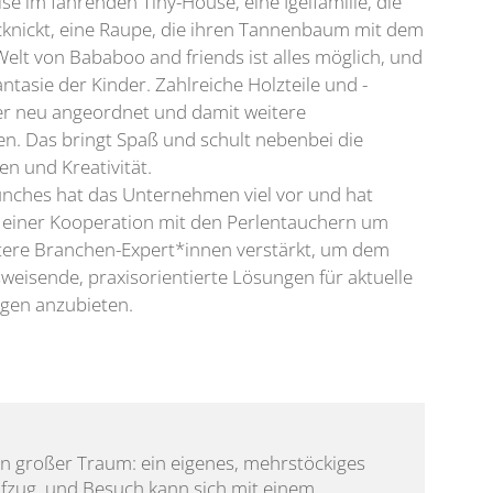
se im fahrenden Tiny-House, eine Igelfamilie, die
nickt, eine Raupe, die ihren Tannenbaum mit dem
Welt von Bababoo and friends ist alles möglich, und
ntasie der Kinder. Zahlreiche Holzteile und -
r neu angeordnet und damit weitere
en. Das bringt Spaß und schult nebenbei die
en und Kreativität.
unches hat das Unternehmen viel vor und hat
einer Kooperation mit den Perlentauchern um
tere Branchen-Expert*innen verstärkt, um dem
weisende, praxisorientierte Lösungen für aktuelle
gen anzubieten.
 ein großer Traum: ein eigenes, mehrstöckiges 
zug, und Besuch kann sich mit einem 