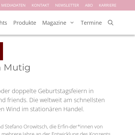
MEDIADATEN
KONTAKT
NEWSLETTER
ABO
KARRIERE
hts
Produkte
Magazine
Termine
m Mutig
oder doppelte Geburtstagsfeiern in
 friends. Die weltweit am schnellsten
hen Wind im stationären Handel.
d Stefano Orowitsch, die Erfin-der*innen von
 mehrere Jahre an der Entwicklung des Konzepts