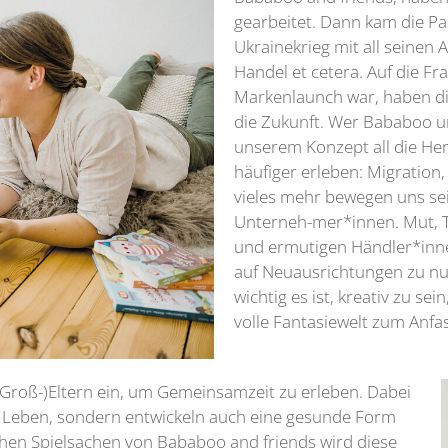
gearbeitet. Dann kam die P
Ukrainekrieg mit all seinen
Handel et cetera. Auf die Fra
Markenlaunch war, haben die
die Zukunft. Wer Bababoo und
unserem Konzept all die He
häufiger erleben: Migration,
vieles mehr bewegen uns se
Unterneh-mer*innen. Mut, To
und ermutigen Händler*inn
auf Neuausrichtungen zu nut
wichtig es ist, kreativ zu s
volle Fantasiewelt zum Anfa
 (Groß-)Eltern ein, um Gemeinsamzeit zu erleben. Dabei
rs Leben, sondern entwickeln auch eine gesunde Form
hen Spielsachen von Bababoo and friends wird diese