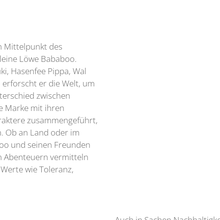
m Mittelpunkt des
kleine Löwe Bababoo.
ki, Hasenfee Pippa, Wal
erforscht er die Welt, um
terschied zwischen
e Marke mit ihren
araktere zusammengeführt,
n. Ob an Land oder im
aboo und seinen Freunden
 Abenteuern vermitteln
 Werte wie Toleranz,
Auch in Sachen Nachhaltigkei