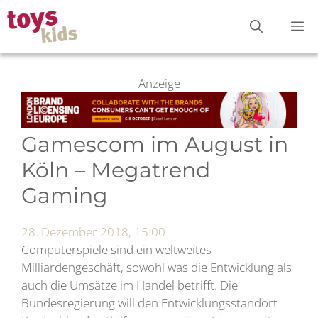
Zum
M
Inhalt
springen
Anzeige
Gamescom im August in
Köln – Megatrend
Gaming
28. Dezember 2018, 15:00
Computerspiele sind ein weltweites
Milliardengeschäft, sowohl was die Entwicklung als
auch die Umsätze im Handel betrifft. Die
Bundesregierung will den Entwicklungsstandort