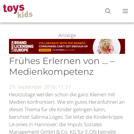
Zum
M
Inhalt
springen
Anzeige
Frühes Erlernen von … –
Medienkompetenz
29. September 2016, 11:37
Heutzutage werden schon die ganz Kleinen mit
Medien konfrontiert. Wie ein gutes Heranführen an
dieses Thema für die Kinder gelingen kann,
berichtet Sabrina Loges. Sie leitet die Kinderkrippe
Le.onies in Hannover, die Impuls Soziales
Management GmbH & Co. KG für E.ON betreibt.