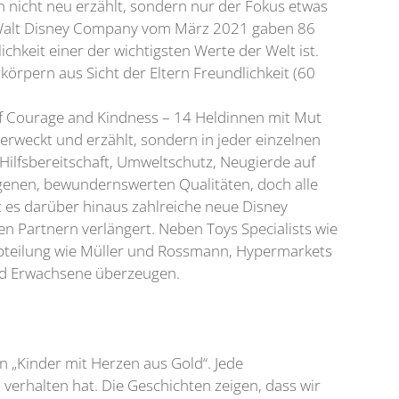
 nicht neu erzählt, sondern nur der Fokus etwas
er Walt Disney Company vom März 2021 gaben 86
chkeit einer der wichtigsten Werte der Welt ist.
körpern aus Sicht der Eltern Freundlichkeit (60
 of Courage and Kindness – 14 Heldinnen mit Mut
rweckt und erzählt, sondern in jeder einzelnen
, Hilfsbereitschaft, Umweltschutz, Neugierde auf
eigenen, bewundernswerten Qualitäten, doch alle
es darüber hinaus zahlreiche neue Disney
n Partnern verlängert. Neben Toys Specialists wie
bteilung wie Müller und Rossmann, Hypermarkets
und Erwachsene überzeugen.
 „Kinder mit Herzen aus Gold“. Jede
erhalten hat. Die Geschichten zeigen, dass wir