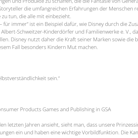
ungen und Produkte zu schaffen, die die Fantasie von Gene
Storyteller die umfangreichen Erfahrungen der Menschen re
zu tun, die alle mit einbezieht.
– für immer“ ist ein Beispiel dafür, wie Disney durch die Zu
Albert-Schweitzer-Kinderdörfer und Familienwerke e. V., da
ollen. Disney nutzt daher die Kraft seiner Marken sowie di
iesem Fall besonders Kindern Mut machen.
lbstverständlichkeit sein.“
Consumer Products Games and Publishing in GSA
en letzten Jahren ansieht, sieht man, dass unsere Prinzess
gungen ein und haben eine wichtige Vorbildfunktion. Die Kam