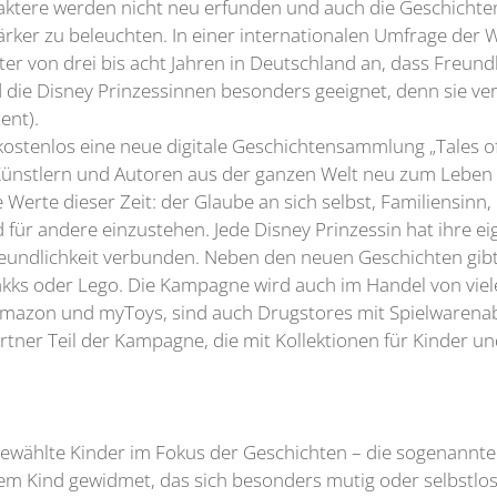
aktere werden nicht neu erfunden und auch die Geschichten
tärker zu beleuchten. In einer internationalen Umfrage d
er von drei bis acht Jahren in Deutschland an, dass Freundli
d die Disney Prinzessinnen besonders geeignet, denn sie ver
ent).
il kostenlos eine neue digitale Geschichtensammlung „Tales
Künstlern und Autoren aus der ganzen Welt neu zum Leben e
 Werte dieser Zeit: der Glaube an sich selbst, Familiensinn
d für andere einzustehen. Jede Disney Prinzessin hat ihre 
ndlichkeit verbunden. Neben den neuen Geschichten gibt 
kks oder Lego. Die Kampagne wird auch im Handel von viele
mazon und myToys, sind auch Drugstores mit Spielwarena
rtner Teil der Kampagne, die mit Kollektionen für Kinder 
wählte Kinder im Fokus der Geschichten – die sogenannten
 Kind gewidmet, das sich besonders mutig oder selbstlos v