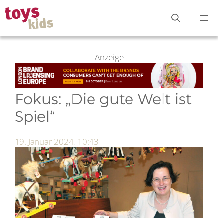
Zum
M
Inhalt
springen
Anzeige
Fokus: „Die gute Welt ist
Spiel“
19. Januar 2024, 10:43