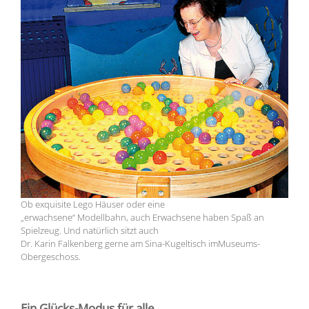
Ob exquisite Lego Häuser oder eine
„erwachsene“ Modellbahn, auch Erwachsene haben Spaß an
Spielzeug. Und natürlich sitzt auch
Dr. Karin Falkenberg gerne am Sina-Kugeltisch imMuseums-
Obergeschoss.
Ein Glücks-Modus für alle