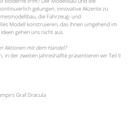
auf Moderne trifft? Der Modellbau und die
kontinuierlich gelungen, innovative Akzente zu
irmesmodellbau, die Fahrzeug- und
duelles Modell konstruieren, das Ihnen umgehend im
 Ideen gehen uns nicht aus.
ren Aktionen mit dem Handel?
n der zweiten Jahreshälfte präsentieren wir Teil II
ampirs Graf Dracula