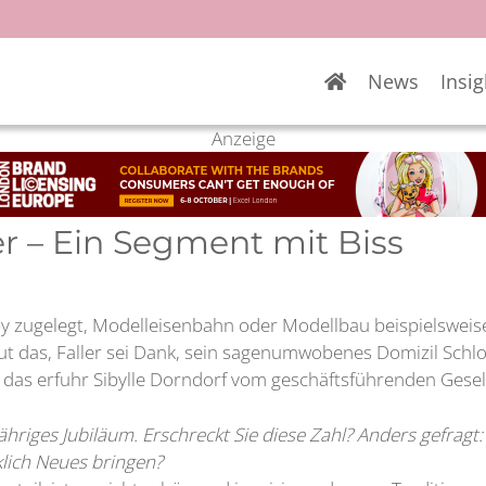
News
Insig
Anzeige
er – Ein Segment mit Biss
by zugelegt, Modelleisenbahn oder Modellbau beispielsweis
ut das, Faller sei Dank, sein sagenumwobenes Domizil Schl
, das erfuhr Sibylle Dorndorf vom geschäftsführenden Gesel
-jähriges Jubiläum. Erschreckt Sie diese Zahl? Anders gefrag
lich Neues bringen?