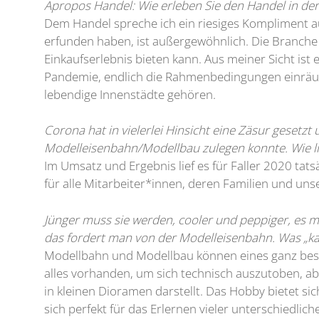
Apropos Handel: Wie erleben Sie den Handel in der
Dem Handel spreche ich ein riesiges Kompliment au
erfunden haben, ist außergewöhnlich. Die Branche 
Einkaufserlebnis bieten kann. Aus meiner Sicht ist 
Pandemie, endlich die Rahmenbedingungen einräum
lebendige Innenstädte gehören.
Corona hat in vielerlei Hinsicht eine Zäsur gesetz
Modelleisenbahn/Modellbau zulegen konnte. Wie lie
Im Umsatz und Ergebnis lief es für Faller 2020 tat
für alle Mitarbeiter*innen, deren Familien und un
Jünger muss sie werden, cooler und peppiger, es mu
das fordert man von der Modelleisenbahn. Was „ka
Modellbahn und Modellbau können eines ganz besonde
alles vorhanden, um sich technisch auszutoben, ab
in kleinen Dioramen darstellt. Das Hobby bietet si
sich perfekt für das Erlernen vieler unterschiedl