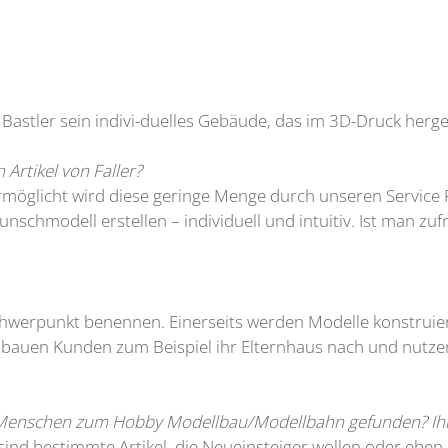
 Bastler sein indivi-duelles Gebäude, das im 3D-Druck herges
 Artikel von Faller?
 Ermöglicht wird diese geringe Menge durch unseren Service 
chmodell erstellen – individuell und intuitiv. Ist man zuf
 Schwerpunkt benennen. Einerseits werden Modelle konstruier
bauen Kunden zum Beispiel ihr Elternhaus nach und nutzen
Menschen zum Hobby Modellbau/Modellbahn gefunden? Ihr
sind bestimmte Artikel, die Neueinsteiger wollen oder eben