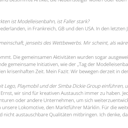
ten ist Modelleisenbahn, ist Faller stark?
iederlanden, in Frankreich, GB und den USA. In den letzten 
einschaft, jenseits des Wettbewerbs. Mir scheint, als wä
kommt. Die gemeinsamen Aktivitäten wurden sogar ausgeweit
de gemeinsame Initiativen, wie der „Tag der Modelleisenbah
ulen krisenhaften Zeit. Mein Fazit: Wir bewegen derzeit in 
 mit Lego, Playmobil und der Simba Dickie Group einführen,
 Ernst, wir sind für kreativen Austausch immer zu haben. Je
enturen oder andere Unternehmen, um sich weiterzuentwicke
 unsere Lokomotive, den Marktführer Märklin. Für die weit
nicht austauschbare Qualitäten mitbringen. Ich denke, das 