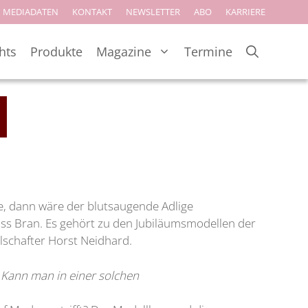
MEDIADATEN
KONTAKT
NEWSLETTER
ABO
KARRIERE
hts
Produkte
Magazine
Termine
e, dann wäre der blutsaugende Adlige
oss Bran. Es gehört zu den Jubiläumsmodellen der
lschafter Horst Neidhard.
t: Kann man in einer solchen