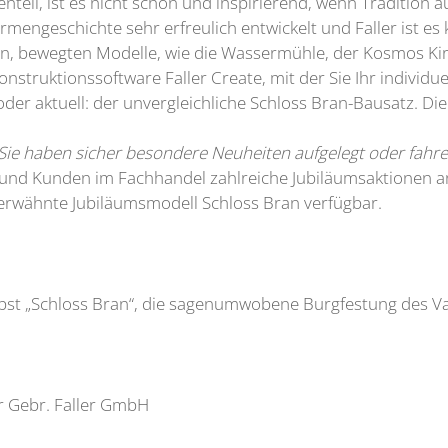
nteil, ist es nicht schön und inspirierend, wenn Tradition 
engeschichte sehr erfreulich entwickelt und Faller ist es 
hen, bewegten Modelle, wie die Wassermühle, der Kosmos K
onstruktionssoftware Faller Create, mit der Sie Ihr indivi
er aktuell: der unvergleichliche Schloss Bran-Bausatz. Die
 Sie haben sicher besondere Neuheiten aufgelegt oder fah
 und Kunden im Fachhandel zahlreiche Jubiläumsaktionen an, i
erwähnte Jubiläumsmodell Schloss Bran verfügbar.
rbst „Schloss Bran“, die sagenumwobene Burgfestung des V
r Gebr. Faller GmbH