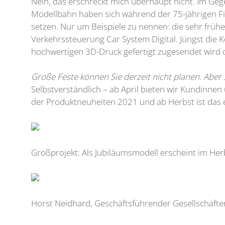
Nein, das erschreckt mich überhaupt nicht. Im Gege
Modellbahn haben sich während der 75-jährigen Firm
setzen. Nur um Beispiele zu nennen: die sehr frü
Verkehrssteuerung Car System Digital. Jüngst die K
hochwertigen 3D-Druck gefertigt zugesendet wird od
Große Feste können Sie derzeit nicht planen. Aber
Selbstverständlich – ab April bieten wir Kundinnen
der Produktneuheiten 2021 und ab Herbst ist das 
Großprojekt: Als Jubiläumsmodell erscheint im He
Horst Neidhard, Geschäftsführender Gesellschafte