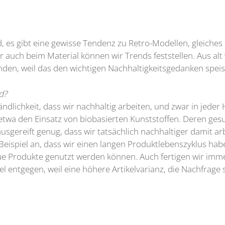
nd, es gibt eine gewisse Tendenz zu Retro-Modellen, gleiches 
 auch beim Material können wir Trends feststellen. Aus alt 
nden, weil das den wichtigen Nachhaltigkeitsgedanken speis
d?
tändlichkeit, dass wir nachhaltig arbeiten, und zwar in jede
 etwa den Einsatz von biobasierten Kunststoffen. Deren gesu
usgereift genug, dass wir tatsächlich nachhaltiger damit ar
 Beispiel an, dass wir einen langen Produktlebenszyklus ha
eue Produkte genutzt werden können. Auch fertigen wir imme
ntgegen, weil eine höhere Artikelvarianz, die Nachfrage s