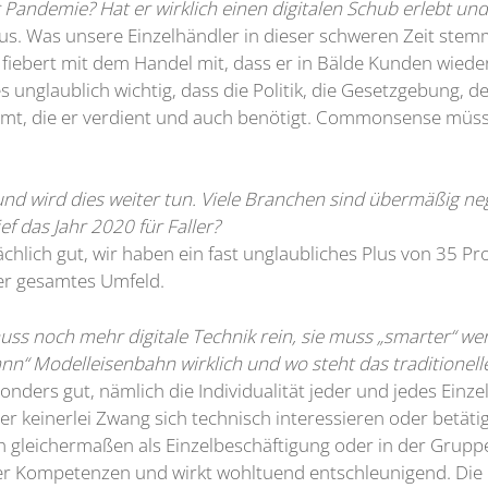
 Pandemie? Hat er wirklich einen digitalen Schub erlebt un
s. Was unsere Einzelhändler in dieser schweren Zeit stemme
fiebert mit dem Handel mit, dass er in Bälde Kunden wieder
es unglaublich wichtig, dass die Politik, die Gesetzgebung,
t, die er verdient und auch benötigt. Commonsense müsste
t und wird dies weiter tun. Viele Branchen sind übermäßig n
f das Jahr 2020 für Faller?
sächlich gut, wir haben ein fast unglaubliches Plus von 35 
ser gesamtes Umfeld.
ss noch mehr digitale Technik rein, sie muss „smarter“ wer
nn“ Modelleisenbahn wirklich und wo steht das traditionel
rs gut, nämlich die Individualität jeder und jedes Einzeln
er keinerlei Zwang sich technisch interessieren oder betät
ch gleichermaßen als Einzelbeschäftigung oder in der Grupp
icher Kompetenzen und wirkt wohltuend entschleunigend. Di