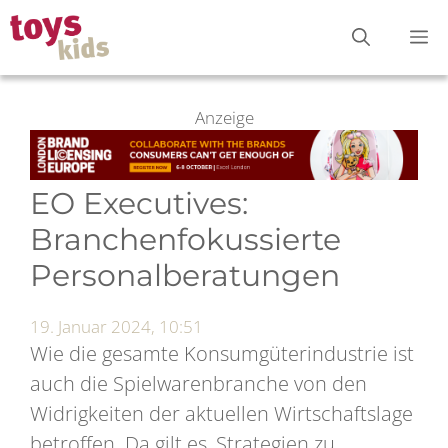
Zum
M
Inhalt
springen
Anzeige
EO Executives:
Branchenfokussierte
Personalberatungen
19. Januar 2024, 10:51
Wie die gesamte Konsumgüterindustrie ist
auch die Spielwarenbranche von den
Widrigkeiten der aktuellen Wirtschaftslage
betroffen. Da gilt es, Strategien zu