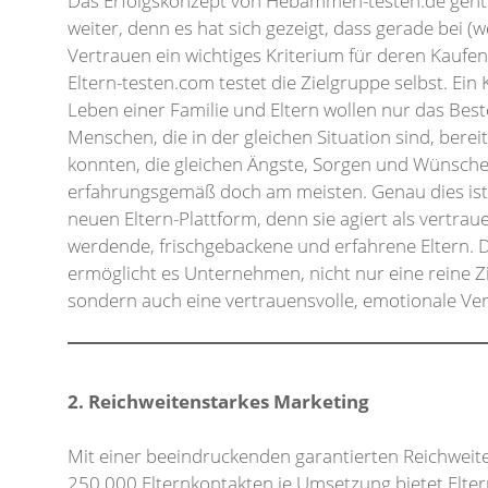
Das Erfolgskonzept von Hebammen-testen.de geht 
weiter, denn es hat sich gezeigt, dass gerade bei (
Vertrauen ein wichtiges Kriterium für deren Kaufen
Eltern-testen.com testet die Zielgruppe selbst. Ein 
Leben einer Familie und Eltern wollen nur das Be
Menschen, die in der gleichen Situation sind, ber
konnten, die gleichen Ängste, Sorgen und Wünsch
erfahrungsgemäß doch am meisten. Genau dies is
neuen Eltern-Plattform, denn sie agiert als vertra
werdende, frischgebackene und erfahrene Eltern. 
ermöglicht es Unternehmen, nicht nur eine reine 
sondern auch eine vertrauensvolle, emotionale V
2. Reichweitenstarkes Marketing
Mit einer beeindruckenden garantierten Reichweite
250.000 Elternkontakten je Umsetzung bietet Elte