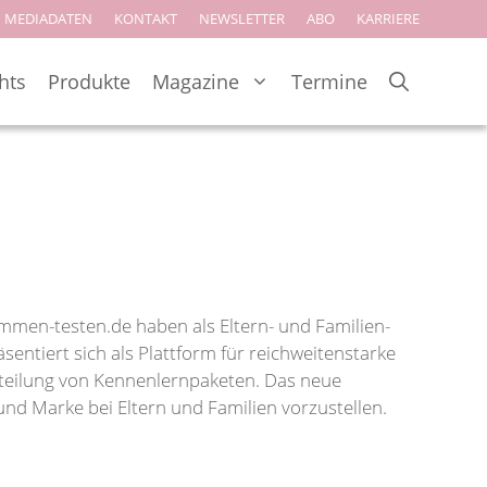
MEDIADATEN
KONTAKT
NEWSLETTER
ABO
KARRIERE
hts
Produkte
Magazine
Termine
n-testen.de haben als Eltern- und Familien-
entiert sich als Plattform für reichweitenstarke
erteilung von Kennenlernpaketen. Das neue
und Marke bei Eltern und Familien vorzustellen.