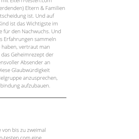
mit Eltern-testen.com
werdenden) Eltern & Familien
tscheidung ist. Und auf
Kind ist das Wichtigste im
ste für den Nachwuchs. Und
eits Erfahrungen sammeln
e haben, vertraut man
t das Geheimrezept der
uensvoller Absender an
Diese Glaubwürdigkeit
Zielgruppe anzusprechen,
erbindung aufzubauen.
 von bis zu zweimal
rn-testen.com eine