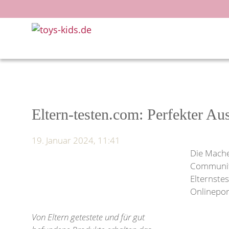
Zum
Inhalt
springen
Eltern-testen.com: Perfekter Au
19. Januar 2024, 11:41
Die Mache
Community
Elternste
Onlineport
Von Eltern getestete und für gut