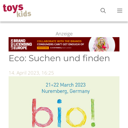
Zum
M
Inhalt
springen
Anzeige
Eco: Suchen und finden
14. April 2023, 16:25