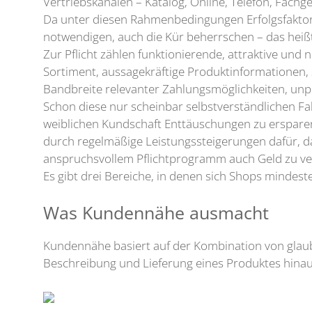
Vertriebskanälen – Katalog, Online, Telefon, Fach
Da unter diesen Rahmenbedingungen Erfolgsfaktor
notwendigen, auch die Kür beherrschen – das heiß
Zur Pflicht zählen funktionierende, attraktive und 
Sortiment, aussagekräftige Produktinformationen, 
Bandbreite relevanter Zahlungsmöglichkeiten, unp
Schon diese nur scheinbar selbstverständlichen F
weiblichen Kundschaft Enttäuschungen zu ersparen.
durch regelmäßige Leistungssteigerungen dafür, d
anspruchsvollem Pflichtprogramm auch Geld zu verd
Es gibt drei Bereiche, in denen sich Shops mindes
Was Kundennähe ausmacht
Kundennähe basiert auf der Kombination von glaub
Beschreibung und Lieferung eines Produktes hinau