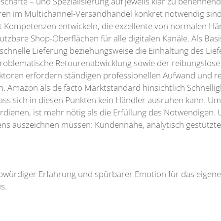
geschäfte – und Spezialisierung auf jeweils klar zu benenn
en im Multichannel-Versandhandel konkret notwendig sind
t Kompetenzen entwickeln, die exzellente von normalen Hä
nutzbare Shop-Oberflächen für alle digitalen Kanäle. Als Basi
schnelle Lieferung beziehungsweise die Einhaltung des Lief
roblematische Retourenabwicklung sowie der reibungslose
aktoren erfordern ständigen professionellen Aufwand und r
 Amazon als de facto Marktstandard hinsichtlich Schnelligk
ass sich in diesen Punkten kein Händler ausruhen kann. Um
ienen, ist mehr nötig als die Erfüllung des Notwendigen. 
tens auszeichnen müssen: Kundennähe, analytisch gestützte 
würdiger Erfahrung und spürbarer Emotion für das eigene 
s.