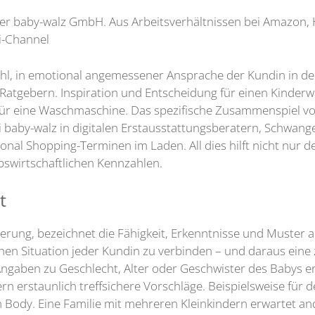
der baby-walz GmbH. Aus Arbeitsverhältnissen bei Amazon, 
i-Channel
wahl, in emotional angemessener Ansprache der Kundin in d
Ratgebern. Inspiration und Entscheidung für einen Kinderwa
 für eine Waschmaschine. Das spezifische Zusammenspiel v
baby-walz in digitalen Erstausstattungsberatern, Schwan
nal Shopping-Terminen im Laden. All dies hilft nicht nur 
swirtschaftlichen Kennzahlen.
t
lisierung, bezeichnet die Fähigkeit, Erkenntnisse und Must
en Situation jeder Kundin zu verbinden – und daraus eine
e Angaben zu Geschlecht, Alter oder Geschwister des Babys 
erstaunlich treffsichere Vorschläge. Beispielsweise für de
 Body. Eine Familie mit mehreren Kleinkindern erwartet an