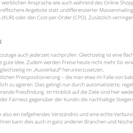
r werblichen Ansprache wie auch während des Online Shoppi
: treffsichere Angebote statt undifferenzierter Massenmaili
n (KUR) oder den Cost-per-Order (CPO). Zusätzlich verring
k
utage auch jederzeit nachprüfen. Gleichzeitig ist eine flä
eine gute Idee. Zudem werden Preise heute nicht mehr für e
gleichzeitig im „Ausverkauf“ herunterzusetzen.
lichen Preispositionierung – die man etwa im Falle von baby
ich zu agieren. Dies gelingt nur durch automatisierte, rege
nde Preisfindung. Im Hinblick auf die Ziele sind hier wede
der Fairness gegenüber der Kundin die nachhaltige Steiger
en also ein tiefgehendes Verständnis und eine echte Verbun
hren kann dies auch in ganz anderen Branchen und Nische