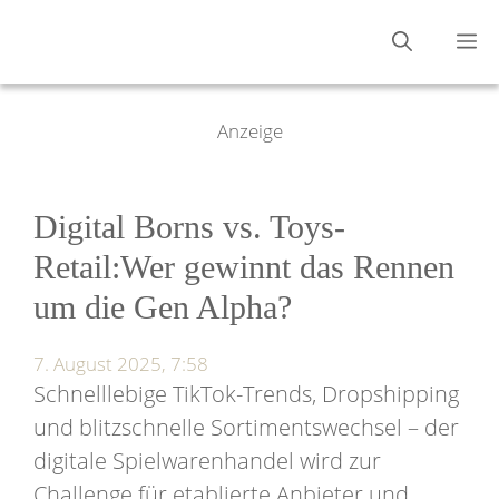
Zum
M
Inhalt
springen
Anzeige
Digital Borns vs. Toys-
Retail:Wer gewinnt das Rennen
um die Gen Alpha?
7. August 2025, 7:58
Schnelllebige TikTok-Trends, Dropshipping
und blitzschnelle Sortimentswechsel – der
digitale Spielwarenhandel wird zur
Challenge für etablierte Anbieter und