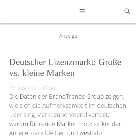
Zum
Menü
Inhalt
springen
Anzeige
Deutscher Lizenzmarkt: Große
vs. kleine Marken
22. Juni 2026, 17:50
Die Daten der BrandTrends Group zeigen,
wie sich die Aufmerksamkeit im deutschen
Licensing-Markt zunehmend verteilt,
warum führende Marken trotz sinkender
Anteile stark bleiben und weshalb