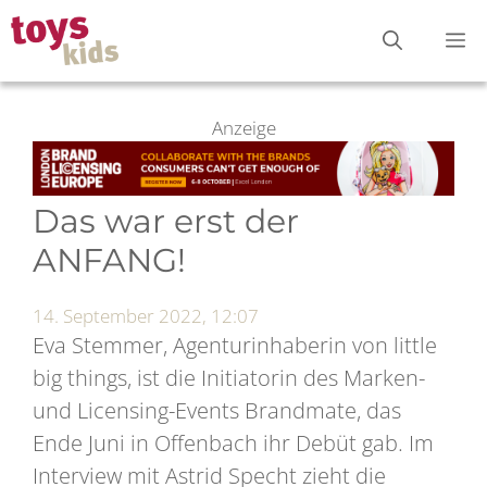
Zum
M
Inhalt
springen
Anzeige
Das war erst der
ANFANG!
14. September 2022, 12:07
Eva Stemmer, Agenturinhaberin von little
big things, ist die Initiatorin des Marken-
und Licensing-Events Brandmate, das
Ende Juni in Offenbach ihr Debüt gab. Im
Interview mit Astrid Specht zieht die