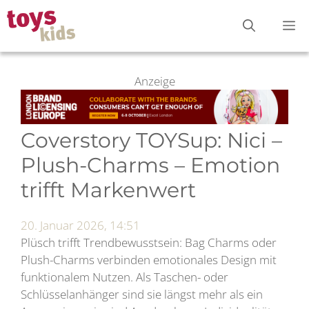
Zum
M
Inhalt
springen
Anzeige
Coverstory TOYSup: Nici –
Plush-Charms – Emotion
trifft Markenwert
20. Januar 2026, 14:51
Plüsch trifft Trendbewusstsein: Bag Charms oder
Plush-Charms verbinden emotionales Design mit
funktionalem Nutzen. Als Taschen- oder
Schlüsselanhänger sind sie längst mehr als ein