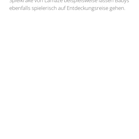
Spielkrake von Lamaze beispielsweise lassen Babys
ebenfalls spielerisch auf Entdeckungsreise gehen.