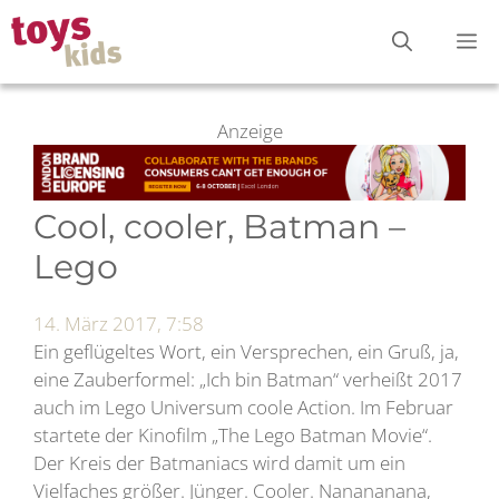
Zum
M
Inhalt
springen
Anzeige
Cool, cooler, Batman –
Lego
14. März 2017, 7:58
Ein geflügeltes Wort, ein Versprechen, ein Gruß, ja,
eine Zauberformel: „Ich bin Batman“ verheißt 2017
auch im Lego Universum coole Action. Im Februar
startete der Kinofilm „The Lego Batman Movie“.
Der Kreis der Batmaniacs wird damit um ein
Vielfaches größer. Jünger. Cooler. Nanananana,