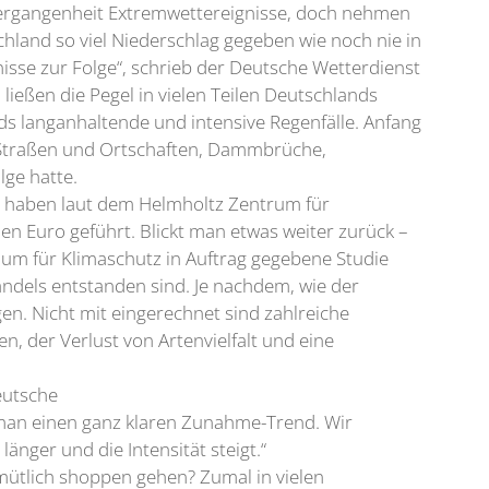
r Vergangenheit Extremwettereignisse, doch nehmen
chland so viel Niederschlag gegeben wie noch nie in
isse zur Folge“, schrieb der Deutsche Wetterdienst
ließen die Pegel in vielen Teilen Deutschlands
ds langanhaltende und intensive Regenfälle. Anfang
 Straßen und Ortschaften, Dammbrüche,
ge hatte.
e haben laut dem Helmholtz Zentrum für
n Euro geführt. Blickt man etwas weiter zurück –
um für Klimaschutz in Auftrag gegebene Studie
ndels entstanden sind. Je nachdem, wie der
en. Nicht mit eingerechnet sind zahlreiche
, der Verlust von Artenvielfalt und eine
eutsche
t man einen ganz klaren Zunahme-Trend. Wir
nger und die Intensität steigt.“
mütlich shoppen gehen? Zumal in vielen