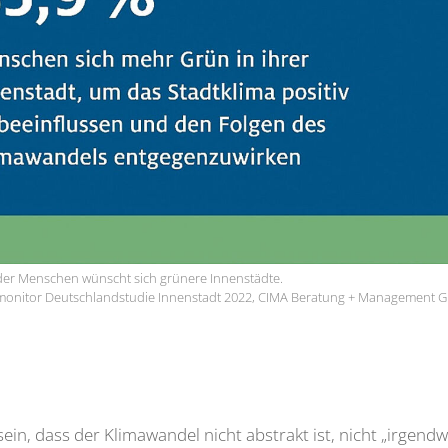
 der Menschen wünscht sich grünere Innenstädte.
.monitor Deutschlandstudie Innenstadt 2022, CIMA Beratung + Management
 sein, dass der Klimawandel nicht abstrakt ist, nicht „irge