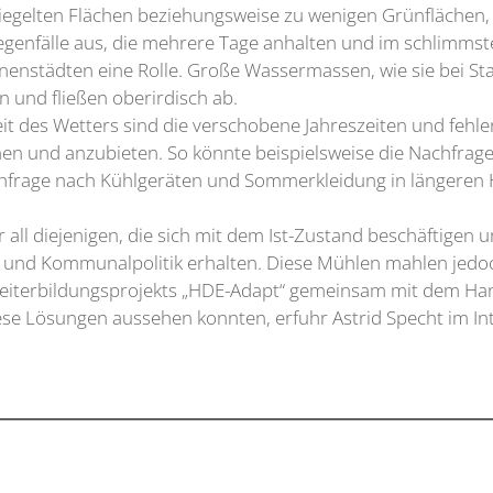
egelten Flächen beziehungsweise zu wenigen Grünflächen, 
Regenfälle aus, die mehrere Tage anhalten und im schlimm
nnenstädten eine Rolle. Große Wassermassen, wie sie bei St
n und fließen oberirdisch ab.
t des Wetters sind die verschobene Jahreszeiten und fehle
anen und anzubieten. So könnte beispielsweise die Nachfr
hfrage nach Kühlgeräten und Sommerkleidung in längeren Hi
r all diejenigen, die sich mit dem Ist-Zustand beschäftigen 
 und Kommunalpolitik erhalten. Diese Mühlen mahlen jedo
eiterbildungsprojekts „HDE-Adapt“ gemeinsam mit dem Ha
e Lösungen aussehen konnten, erfuhr Astrid Specht im Interv