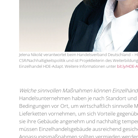
Jelena Nikolić verantwortet beim Handelsverband Deutschland – HD
CSR/Nachhaltigkeitspolitik und ist Projektleiterin des Weiterbild
Einzelhandel HDE-Adapt. Weitere Informationen unter
bit.ly/HDE-
Welche sinnvollen Maßnahmen können Einzelhändle
Handelsunternehmen haben je nach Standort und Lag
Bedingungen vor Ort, um wirtschaftlich sinnvolle
Lieferketten vornehmen, um sich Vorteile gegenüb
sie ihre Gebäude angenehm und nachhaltig temper
müssen Einzelhandelsgebäude ausreichend gesicher
Anpassungsmaßnahmen sollten vermieden werden. Z