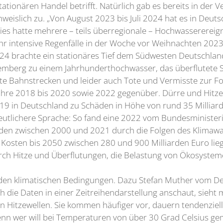
ationären Handel betrifft. Natürlich gab es bereits in de
weislich zu. „Von August 2023 bis Juli 2024 hat es in Deuts
es hatte mehrere – teils überregionale – Hochwasserereign
ehr intensive Regenfälle in der Woche vor Weihnachten 2023 
24 brachte ein stationäres Tief dem Südwesten Deutschlan
ttemberg zu einem Jahrhunderthochwasser, das überflutete
e Bahnstrecken und leider auch Tote und Vermisste zur Fol
jahre 2018 bis 2020 sowie 2022 gegenüber. Dürre und Hitz
9 in Deutschland zu Schäden in Höhe von rund 35 Milliarde
eutlichere Sprache: So fand eine 2022 vom Bundesministeri
den zwischen 2000 und 2021 durch die Folgen des Klimawa
 Kosten bis 2050 zwischen 280 und 900 Milliarden Euro lieg
rch Hitze und Überflutungen, die Belastung von Ökosystemen
nden klimatischen Bedingungen. Dazu Stefan Muther vom D
h die Daten in einer Zeitreihendarstellung anschaut, sieh
itzewellen. Sie kommen häufiger vor, dauern tendenziell lä
nn wer will bei Temperaturen von über 30 Grad Celsius ge