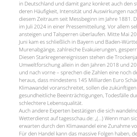
in Deutschland und damit ganz konkret auch den st
deren Häufigkeit, Intensität und Auswirkungen nach
diesem Zeitraum seit Messbeginn im Jahre 1881. Di
im Juli 2024 in einer Pressemitteilung. Vor allem s
ansteigen und Talsperren überlaufen. Mitte Mai 20
Juni kam es schließlich in Bayern und Baden-Wür
Murenabgänge, zahlreiche Evakuierungen, gesperrt
Diesen Starkregenereignissen stehen die Trocken
Umweltforschung allein in den Jahren 2018 und 201
und nach vorne – sprechen die Zahlen eine noch d
heraus, dass mindestens 145 Milliarden Euro Schä
Klimawandel voranschreitet, sollen die zukünftigen
gesundheitliche Beeinträchtigungen, Todesfälle du
schlechtere Lebensqualität.
Auch andere Experten bestätigen die sich wandel
Wetterdienst auf tagesschau.de: „(…) Wenn man sic
erwarten durch den Klimawandel eine Zunahme von H
Für den Handel kann das massive Folgen haben, de