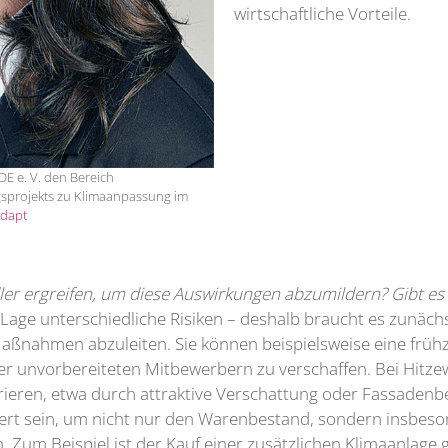
wirtschaftliche Vorteile.
E e. V. den Bereich
ungsprojekts zu Klimaanpassung im
Adapt
r ergreifen, um diese Auswirkungen abzumildern? Gibt es
e unterschiedliche Risiken – deshalb braucht es zunächst 
 Maßnahmen abzuleiten. Sie können beispielsweise eine frü
er unvorbereiteten Mitbewerbern zu verschaffen. Bei Hit
ieren, etwa durch attraktive Verschattung oder Fassadenb
t sein, um nicht nur den Warenbestand, sondern insbesond
um Beispiel ist der Kauf einer zusätzlichen Klimaanlage