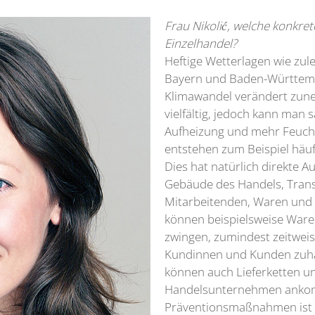
Frau Nikolić, welche konkre
Einzelhandel?
Heftige Wetterlagen wie zu
Bayern und Baden-Württembe
Klimawandel verändert zune
vielfältig, jedoch kann man
Aufheizung und mehr Feucht
entstehen zum Beispiel hä
Dies hat natürlich direkte
Gebäude des Handels, Transp
Mitarbeitenden, Waren und 
können beispielsweise Ware
zwingen, zumindest zeitweis
Kundinnen und Kunden zuhau
können auch Lieferketten u
Handelsunternehmen ankomm
Präventionsmaßnahmen ist d