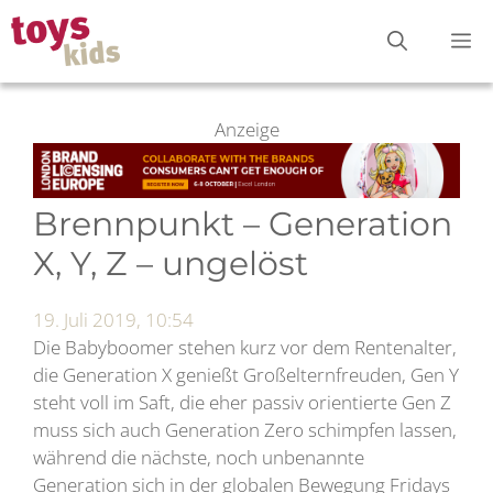
Zum
M
Inhalt
springen
Anzeige
Brennpunkt – Generation
X, Y, Z – ungelöst
19. Juli 2019, 10:54
Die Babyboomer stehen kurz vor dem Rentenalter,
die Generation X genießt Großelternfreuden, Gen Y
steht voll im Saft, die eher passiv orientierte Gen Z
muss sich auch Generation Zero schimpfen lassen,
während die nächste, noch unbenannte
Generation sich in der globalen Bewegung Fridays