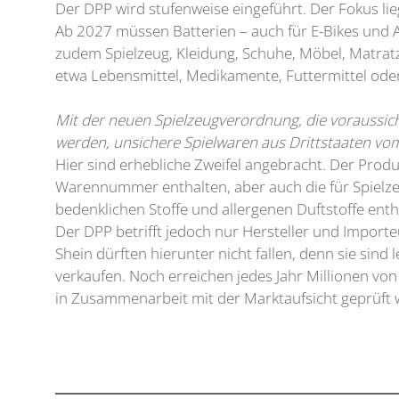
Der DPP wird stufenweise eingeführt. Der Fokus li
Ab 2027 müssen Batterien – auch für E-Bikes und A
zudem Spielzeug, Kleidung, Schuhe, Möbel, Matra
etwa Lebensmittel, Medikamente, Futtermittel oder
Mit der neuen Spielzeugverordnung, die voraussich
werden, unsichere Spielwaren aus Drittstaaten v
Hier sind erhebliche Zweifel angebracht. Der Prod
Warennummer enthalten, aber auch die für Spielzeug
bedenklichen Stoffe und allergenen Duftstoffe enth
Der DPP betrifft jedoch nur Hersteller und Importeu
Shein dürften hierunter nicht fallen, denn sie sind
verkaufen. Noch erreichen jedes Jahr Millionen von
in Zusammenarbeit mit der Marktaufsicht geprüft 