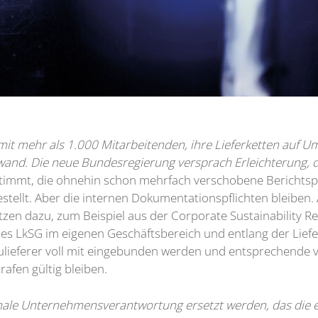
mit mehr als 1.000 Mitarbeitenden, ihre Lieferketten auf 
nd. Die neue Bundesregierung versprach Erleichterung, das
stimmt, die ohnehin schon mehrfach verschobene Berichtspf
estellt. Aber die internen Dokumentationspflichten blei
tzen dazu, zum Beispiel aus der Corporate Sustainability R
des LkSG im eigenen Geschäftsbereich und entlang der Liefe
Zulieferer voll mit eingebunden werden und entsprechende 
rafen gültig bleiben.
onale Unternehmensverantwortung ersetzt werden, das die e