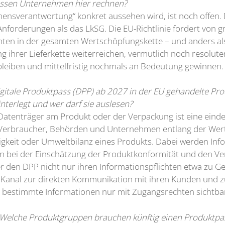
üssen Unternehmen hier rechnen?
mensverantwortung“ konkret aussehen wird, ist noch offen.
nforderungen als das LkSG. Die EU-Richtlinie fordert von
ten in der gesamten Wertschöpfungskette – und anders als 
rer Lieferkette weiterreichen, vermutlich noch resoluter al
 bleiben und mittelfristig nochmals an Bedeutung gewinnen.
igitale Produktpass (DPP) ab 2027 in der EU gehandelte Pr
terlegt und wer darf sie auslesen?
atenträger am Produkt oder der Verpackung ist eine einde
l. Verbraucher, Behörden und Unternehmen entlang der Wer
gkeit oder Umweltbilanz eines Produkts. Dabei werden Inf
n bei der Einschätzung der Produktkonformität und den Ver
er den DPP nicht nur ihren Informationspflichten etwa zu G
Kanal zur direkten Kommunikation mit ihren Kunden und z
bestimmte Informationen nur mit Zugangsrechten sichtba
P? Welche Produktgruppen brauchen künftig einen Produktpa