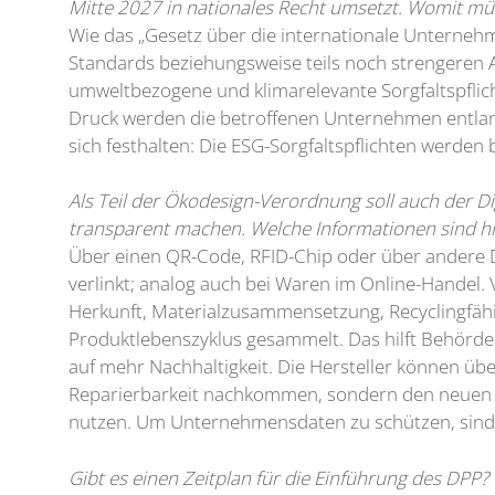
Mitte 2027 in nationales Recht umsetzt. Womit m
Wie das „Gesetz über die internationale Unterneh
Standards beziehungsweise teils noch strengeren A
umweltbezogene und klimarelevante Sorgfaltspflich
Druck werden die betroffenen Unternehmen entlang ih
sich festhalten: Die ESG-Sorgfaltspflichten werden
Als Teil der Ökodesign-Verordnung soll auch der D
transparent machen. Welche Informationen sind hin
Über einen QR-Code, RFID-Chip oder über andere D
verlinkt; analog auch bei Waren im Online-Hande
Herkunft, Materialzusammensetzung, Recyclingfähi
Produktlebenszyklus gesammelt. Das hilft Behörde
auf mehr Nachhaltigkeit. Die Hersteller können üb
Reparierbarkeit nachkommen, sondern den neuen 
nutzen. Um Unternehmensdaten zu schützen, sind 
Gibt es einen Zeitplan für die Einführung des DP