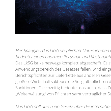
Her Spangler, das LkSG verpflichtet Unternehmen 
bedeutet einen enormen Personal- und Kostenaufwa
Das LkSG ist keineswegs komplett abgeschafft. Es 
Anwendungsbereich des Gesetzes fallen, wird eing
Berichtspflichten zur Lieferkette aus anderen Gese
größere Wirtschaftsakteure die Sorgfaltspflichten 
Sanktionen. Gleichzeitig bedeutet das auch, dass 
„Weiterwälzung“ von Pflichten samt vertraglicher St
Das LkSG soll durch ein Gesetz über die internati