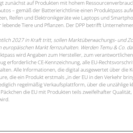
egt zunächst auf Produkten mit hohem Ressourcenverbrauch 
utos – gemäß der Batterierichtlinie einen Produktpass auf
tzen, Reifen und Elektronikgeräte wie Laptops und Smartp
 lebende Tiere und Pflanzen. Der DPP betrifft Unternehmen 
tlich 2027 in Kraft tritt, sollen Marktüberwachungs- und Z
om europäischen Markt fernzuhalten. Werden Temu & Co. d
uktpass wird Angaben zum Hersteller, zum verantwortlichen 
 erforderliche CE-Kennzeichnung, alle EU-Rechtsvorschriften
alten. Alle Informationen, die digital ausgewertet über die 
re, die ein Produkt erstmals „in der EU in den Verkehr brin
 lediglich regelmäßig Verkaufsplattform, über die unzählige
 Päckchen die EU mit Produkten teils zweifelhafter Qualitä
wird.