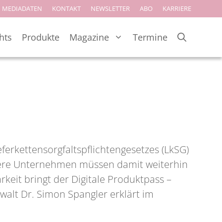
MEDIADATEN
KONTAKT
NEWSLETTER
ABO
KARRIERE
hts
Produkte
Magazine
Termine
erkettensorgfaltspflichtengesetzes (LkSG)
ößere Unternehmen müssen damit weiterhin
eit bringt der Digitale Produktpass –
nwalt Dr. Simon Spangler erklärt im