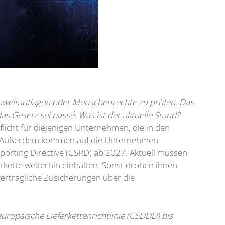
Umweltauflagen oder Menschenrechte zu prüfen. Das
 Gesetz sei passé. Was ist der aktuelle Stand?
licht für diejenigen Unternehmen, die in den
ben. Außerdem kommen auf die Unternehmen
eporting Directive (CSRD) ab 2027. Aktuell müssen
rkette weiterhin einhalten. Sonst drohen ihnen
vertragliche Zusicherungen über die
uropäische Lieferkettenrichtlinie (CSDDD) bis