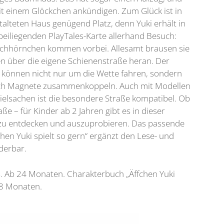
t einem Glöckchen ankündigen. Zum Glück ist in
talteten Haus genügend Platz, denn Yuki erhält in
beiliegenden PlayTales-Karte allerhand Besuch:
ichhörnchen kommen vorbei. Allesamt brausen sie
n über die eigene Schienenstraße heran. Der
 können nicht nur um die Wette fahren, sondern
rch Magnete zusammenkoppeln. Auch mit Modellen
elsachen ist die besondere Straße kompatibel. Ob
e – für Kinder ab 2 Jahren gibt es in dieser
d zu entdecken und auszuprobieren. Das passende
hen Yuki spielt so gern“ ergänzt den Lese- und
derbar.
. Ab 24 Monaten. Charakterbuch „Äffchen Yuki
 18 Monaten.