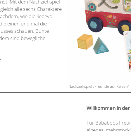
ist. Mit dem Nachziehspiel
leich alle sechs Charaktere
achdem, wie die liebevoll
 die einen und mal die
Busses schauen. Bunte
dem sind bewegliche
.
n.
Nachziehspiel „Freunde auf Reisen“
Willkommen in der
Für Bababoos Freund 
eigenes, mehrstöck