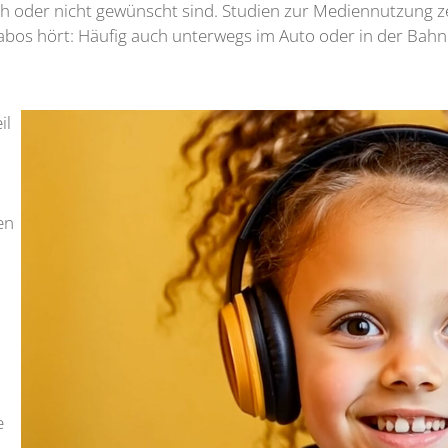
 oder nicht gewünscht sind. Studien zur Mediennutzung zei
bos hört: Häufig auch unterwegs im Auto oder in der Bahn
il
en
e