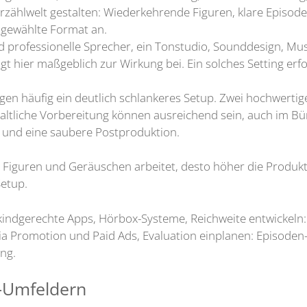
rzählwelt gestalten: Wiederkehrende Figuren, klare Episode
 gewählte Format an.
d professionelle Sprecher, ein Tonstudio, Sounddesign, Mus
 hier maßgeblich zur Wirkung bei. Ein solches Setting erfor
en häufig ein deutlich schlankeres Setup. Zwei hochwertig
ltliche Vorbereitung können ausreichend sein, auch im Bür
und eine saubere Postproduktion.
e, Figuren und Geräuschen arbeitet, desto höher die Produ
Setup.
 kindgerechte Apps, Hörbox-Systeme, Reichweite entwickel
a Promotion und Paid Ads, Evaluation einplanen: Episode
ung.
-Umfeldern