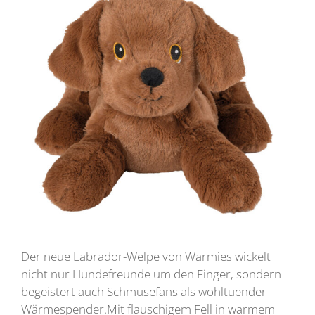
Der neue Labrador-Welpe von Warmies wickelt
nicht nur Hundefreunde um den Finger, sondern
begeistert auch Schmusefans als wohltuender
Wärmespender.Mit flauschigem Fell in warmem