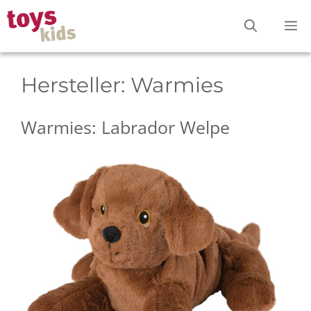
Zum
M
Inhalt
springen
Hersteller:
Warmies
Warmies: Labrador Welpe