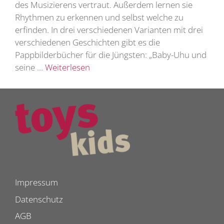
des Musizierens vertraut. Außerdem lernen sie
Rhythmen zu erkennen und selbst welche zu
erfinden. In drei verschiedenen Varianten mit drei
verschiedenen Geschichten gibt es die
Pappbilderbücher für die Jüngsten: „Baby-Uhu und
seine …
Weiterlesen
Impressum
Datenschutz
AGB