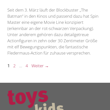
Seit dem 3. März läuft der Blockbuster „The
Batman“ in den Kinos und passend dazu hat Spin
Master eine eigene Movie Line konzipiert
(erkennbar an der rot-schwarzen Verpackung).
Unter anderem gehören dazu detailgetreue
Actionfiguren in zehn oder 30 Zentimeter Größe
mit elf Bewegungspunkten, die fantastische
Fledermaus-Action für zuhause versprechen.
Seite
Seite
Seite
1
2
…
4
Weiter
→