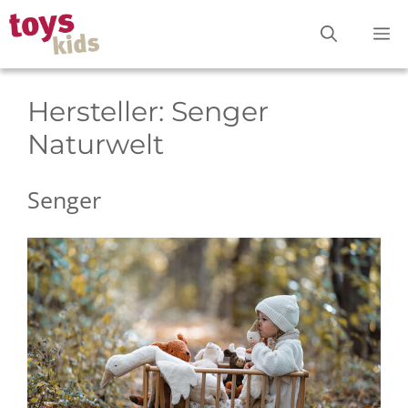
Zum
M
Inhalt
springen
Hersteller:
Senger
Naturwelt
Senger