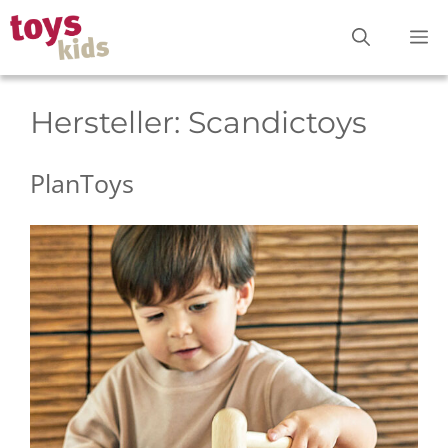
Zum
M
Inhalt
springen
Hersteller:
Scandictoys
PlanToys