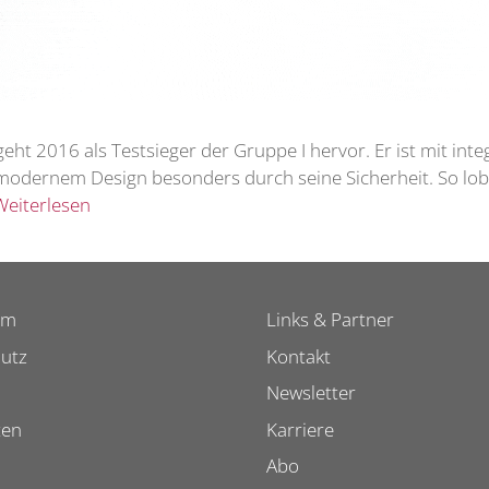
geht 2016 als Testsieger der Gruppe I hervor. Er ist mit integ
modernem Design besonders durch seine Sicherheit. So lobe
Weiterlesen
um
Links & Partner
utz
Kontakt
Newsletter
ten
Karriere
Abo