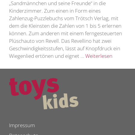
„Sandmännchen und seine Freunde“ in die
Kinderzimmer. Zum einen in Form eines
Zahlenzug-Puzzlebuchs vom Trötsch Verlag, mit
dem die Kleinsten die Zahlen von 1 bis 5 erlernen
können. Zum anderen mit einem ferngesteuerten
Plüschauto von Revell. Das Revellino hat zwei
Geschwindigkeitsstufen, lässt auf Knopfdruck ein
Wiegenlied ertönen und eignet …
Weiterlesen
Impressum