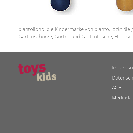
plantoliono, die Kindermarke von planto, lockt die
Gartenschürze, Gürtel- und Gartentasche, Handsch
Impress
Datensch
AGB
Mediada