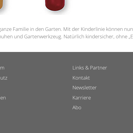
 ganze Familie in den Garten. Mit der Kinderlinie können nun
uhen und Gartenwerkzeug. Natürlich kindersicher, ohne „E
um
Links & Partner
utz
Kontakt
Newsletter
ten
Karriere
Abo