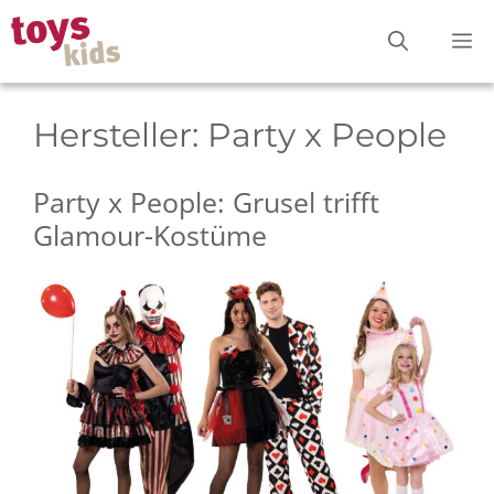
Zum
M
Inhalt
springen
Hersteller:
Party x People
Party x People: Grusel trifft
Glamour-Kostüme