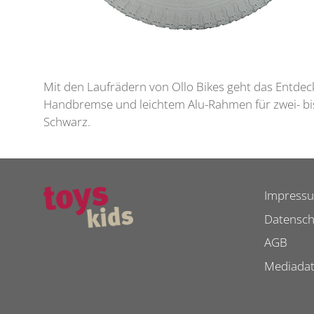
Mit den Laufrädern von Ollo Bikes geht das Entdeck
Handbremse und leichtem Alu-Rahmen für zwei- bis
Schwarz.
Impress
Datensch
AGB
Mediada