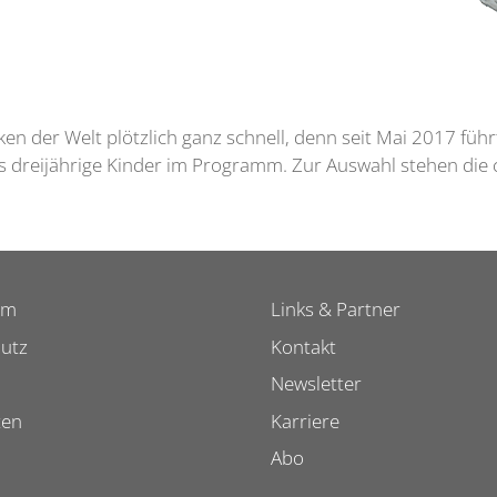
en der Welt plötzlich ganz schnell, denn seit Mai 2017 füh
 dreijährige Kinder im Programm. Zur Auswahl stehen die c
um
Links & Partner
utz
Kontakt
Newsletter
ten
Karriere
Abo