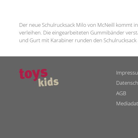
Der neue Schulrucksack Milo von McNeill kommt in
verleihen. Die eingearbeiteten Gummibänder verstä
und Gurt mit Karabiner runden den Schulrucksack a
Impress
Datensch
AGB
Mediada