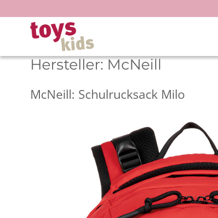
Zum
Inhalt
springen
Hersteller:
McNeill
McNeill: Schulrucksack Milo