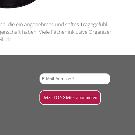
en, die ein angenehmes und softes Tragegefühl
enschaft haben. Viele Fächer inklusive Organizer
ll.de