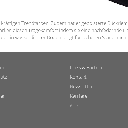
 kräftigen Trendfarben. Zudem hat er gepolsterte Rückriem
rken diesen Tragekomfort indem sie eine nachfedernde Eig
b. Ein wasserdichter Boden sorgt für sicheren Stand. mcnei
um
Links & Partner
utz
Kontakt
Newsletter
ten
Karriere
Abo