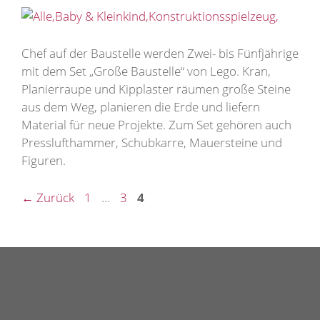
Chef auf der Baustelle werden Zwei- bis Fünfjährige
mit dem Set „Große Baustelle“ von Lego. Kran,
Planierraupe und Kipplaster räumen große Steine
aus dem Weg, planieren die Erde und liefern
Material für neue Projekte. Zum Set gehören auch
Presslufthammer, Schubkarre, Mauersteine und
Figuren.
Seite
Seite
Seite
←
Zurück
1
…
3
4