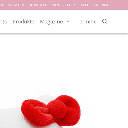
MEDIADATEN
KONTAKT
NEWSLETTER
ABO
KARRIERE
hts
Produkte
Magazine
Termine