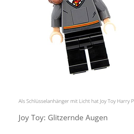
Als Schlüsselanhänger mit Licht hat Joy Toy Harry
Joy Toy: Glitzernde Augen