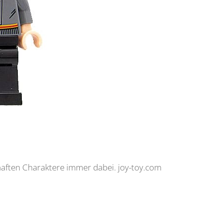
haften Charaktere immer dabei. joy-toy.com