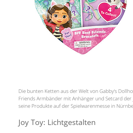
Die bunten Ketten aus der Welt von Gabby‘s Dollho
Friends Armbänder mit Anhänger und Setcard der jew
seine Produkte auf der Spielwarenmesse in Nürnber
Joy Toy: Lichtgestalten