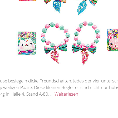
use besiegeln dicke Freundschaften. Jedes der vier untersc
eiligen Paare. Diese kleinen Begleiter sind nicht nur hübs
g in Halle 4, Stand A-80. …
Weiterlesen