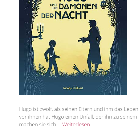
Hugo ist zwölf, als seinen Eltern und ihm das Lebe
vor ihnen hat Hugo einen Unfall, der ihn zu seinem 
machen sie sich …
Weiterlesen