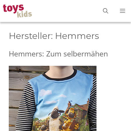
Zum
M
Inhalt
springen
Hersteller:
Hemmers
Hemmers: Zum selbermähen