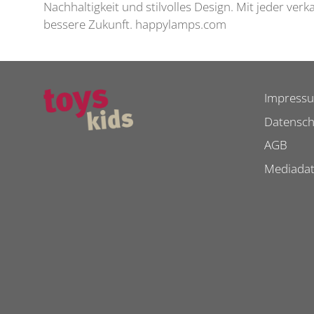
Nachhaltigkeit und stilvolles Design. Mit jeder v
bessere Zukunft. happylamps.com
Impress
Datensch
AGB
Mediada