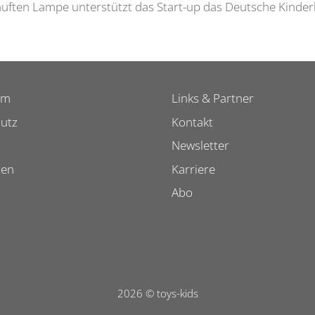
erkauften Lampe unterstützt das Start-up das Deutsche Kind
um
Links & Partner
utz
Kontakt
Newsletter
ten
Karriere
Abo
2026 © toys-kids