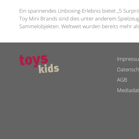
Ein spannendes Unboxing-Erlebnis bietet „5 Surpri
Toy Mini Brands sind dies unter anderem Spielzeu
Sammelobjekten. Weltweit wurden bereits mehr als
Impress
Datensch
AGB
Mediada