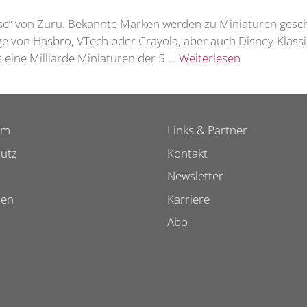
se“ von Zuru. Bekannte Marken werden zu Miniaturen geschr
ge von Hasbro, VTech oder Crayola, aber auch Disney-Klass
 eine Milliarde Miniaturen der 5 …
Weiterlesen
um
Links & Partner
utz
Kontakt
Newsletter
ten
Karriere
Abo