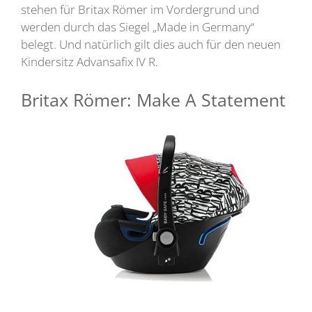
stehen für Britax Römer im Vordergrund und
werden durch das Siegel „Made in Germany“
belegt. Und natürlich gilt dies auch für den neuen
Kindersitz Advansafix IV R.
Britax Römer: Make A Statement