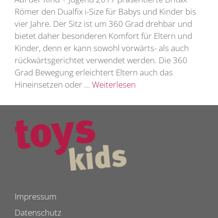
Römer den Dualfix i-Size für Babys und Kinder bis
vier Jahre. Der Sitz ist um 360 Grad drehbar und
bietet daher besonderen Komfort für Eltern und
Kinder, denn er kann sowohl vorwärts- als auch
rückwärtsgerichtet verwendet werden. Die 360
Grad Bewegung erleichtert Eltern auch das
Hineinsetzen oder …
Weiterlesen
Impressum
Datenschutz