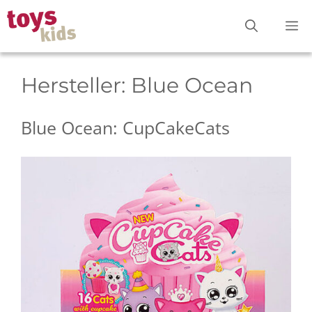
Zum
M
Inhalt
springen
Hersteller:
Blue Ocean
Blue Ocean: CupCakeCats