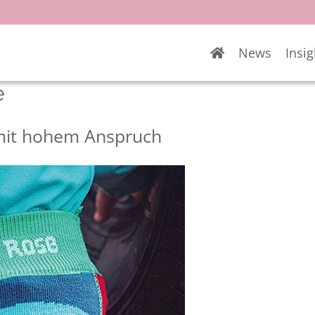
News
Insig
e
r mit hohem Anspruch