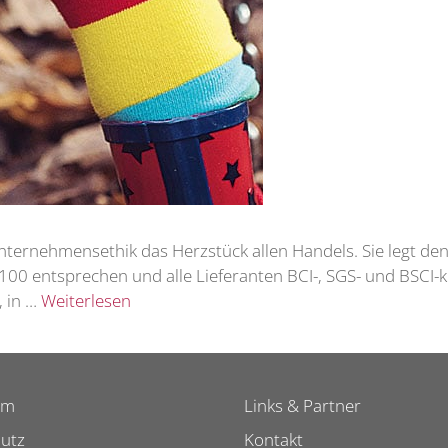
 Unternehmensethik das Herzstück allen Handels. Sie legt den
100 entsprechen und alle Lieferanten BCI-, SGS- und BSCI-
, in …
Weiterlesen
um
Links & Partner
utz
Kontakt