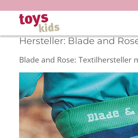
Zum
Inhalt
springen
Hersteller:
Blade and Ros
Blade and Rose: Textilherstelle