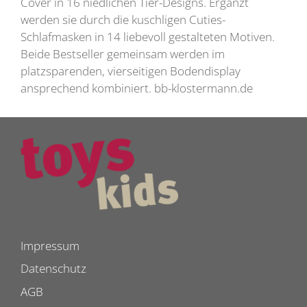
Cover in 16 niedlichen Tier-Designs. Ergänzt
werden sie durch die kuschligen Cuties-
Schlafmasken in 14 liebevoll gestalteten Motiven.
Beide Bestseller gemeinsam werden im
platzsparenden, vierseitigen Bodendisplay
ansprechend kombiniert. bb-klostermann.de
Impressum
Datenschutz
AGB