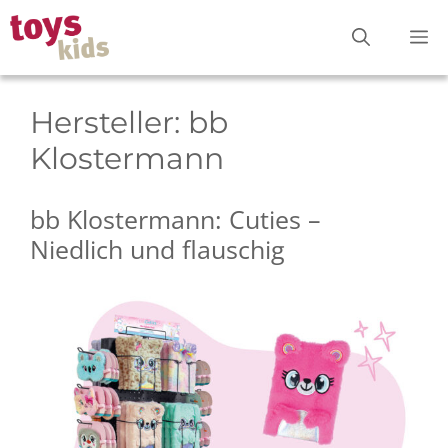
Zum
M
Inhalt
springen
Hersteller:
bb
Klostermann
bb Klostermann: Cuties –
Niedlich und flauschig