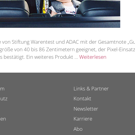
e von Stiftung Warentest und ADAC mit der Gesamtnote „Gut“
rgröße von 40 bis 86 Zentimetern geeignet, der Pixel-Einsa
s bestätigt. Ein weiteres Produkt …
Weiterlesen
um
Links & Partner
utz
Kontakt
Newsletter
ten
Karriere
Abo