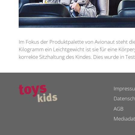
Im Fokus der Produktpalette von Avionaut steht di
Kilogramm ein Leichtgewicht ist sie für eine Körpe
korrekte Sitzhaltung des Kindes. Dies wurde in Test
Impress
Datensch
AGB
Mediada