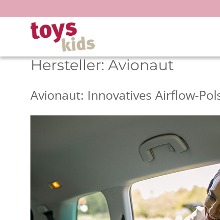
Zum
Inhalt
springen
Hersteller:
Avionaut
Avionaut: Innovatives Airflow-Pol