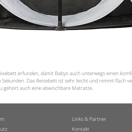
sebett erfunden, damit Babys auch unterwegs einen komfor
 Sekunden. Das Reisebett ist sehr leicht und nimmt flach v
zu gehört auch eine abwischbare Matratze.
um
Links & Partner
utz
Kontakt