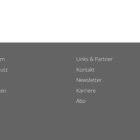
um
Links & Partner
utz
Kontakt
Newsletter
ten
Karriere
Abo