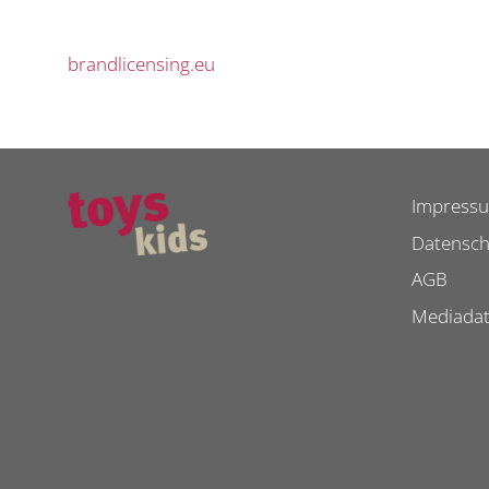
brandlicensing.eu
Impress
Datensch
AGB
Mediada