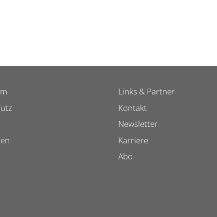
um
Links & Partner
utz
Kontakt
Newsletter
ten
Karriere
Abo