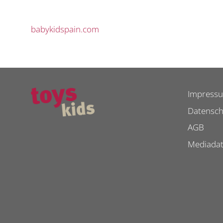
babykidspain.com
Impress
Datensch
AGB
Mediada