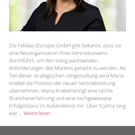
Die Felidae (Europe) GmbH gibt bekannt, dass sie
eine Neuorganisation ihres Vertriebsteams
durchführt, um den stetig wachsenden
Anforderungen des Marktes gerecht zu werden. Als
Teil dieser strategischen Umgestaltung wird Maria
Knebel die Position der neuen Vertriebsleitung
übernehmen. Maria Knebel bringt eine reiche
Branchenerfahrung und eine nachgewiesene
Erfolgsbilanz im Außendienst mit. Über 6 Jahre lang
war …
Weiterlesen