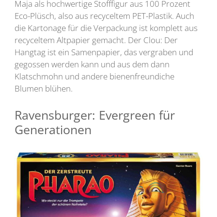
Maja als hochwertige Stofffigur aus 100 Prozent
Eco-Plüsch, also aus recyceltem PET-Plastik. Auch
die Kartonage für die Verpackung ist komplett aus
recyceltem Altpapier gemacht. Der Clou: Der
Hangtag ist ein Samenpapier, das vergraben und
gegossen werden kann und aus dem dann
Klatschmohn und andere bienenfreundiche
Blumen blühen.
Ravensburger: Evergreen für
Generationen