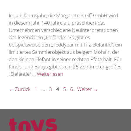
Im Jubiläumsjahr, die Margarete Steiff GmbH wird
in diesem Jahr 140 Jahre alt, präsentiert das
Unternehmen verschiedene Neuinterpretationen
des legendären „Elefäntle“. So gibt es
beispielsweise den „Teddybär mit Filz-elefäntle“, ein
limitiertes Sammlerobjekt aus beigem Mohair, der
den kleinen Elefant in seiner rechten Pfote hält. Für
Kinder und Babys gibt es ein 25 Zentimeter großes
„Elefäntle“ …
Weiterlesen
Seite
Seite
Seite
Seite
Seite
←
Zurück
1
…
3
4
5
6
Weiter
→