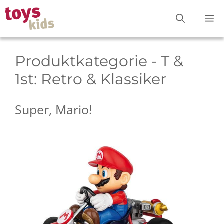
Zum
M
Inhalt
springen
Produktkategorie - T &
1st:
Retro & Klassiker
Super, Mario!