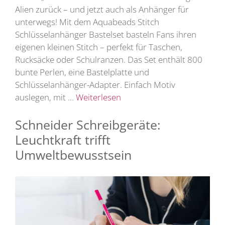
Alien zurück – und jetzt auch als Anhänger für
unterwegs! Mit dem Aquabeads Stitch
Schlüsselanhänger Bastelset basteln Fans ihren
eigenen kleinen Stitch – perfekt für Taschen,
Rucksäcke oder Schulranzen. Das Set enthält 800
bunte Perlen, eine Bastelplatte und
Schlüsselanhänger-Adapter. Einfach Motiv
auslegen, mit …
Weiterlesen
Schneider Schreibgeräte:
Leuchtkraft trifft
Umweltbewusstsein