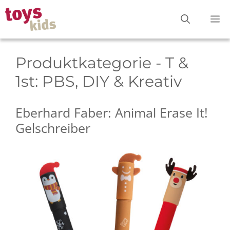
Zum
M
Inhalt
springen
Produktkategorie - T &
1st:
PBS, DIY & Kreativ
Eberhard Faber: Animal Erase It!
Gelschreiber