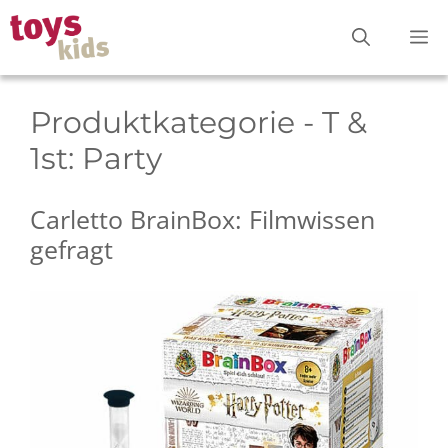
Zum
M
Inhalt
springen
Produktkategorie - T &
1st:
Party
Carletto BrainBox: Filmwissen
gefragt