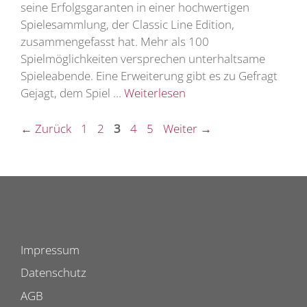
seine Erfolgsgaranten in einer hochwertigen
Spielesammlung, der Classic Line Edition,
zusammengefasst hat. Mehr als 100
Spielmöglichkeiten versprechen unterhaltsame
Spieleabende. Eine Erweiterung gibt es zu Gefragt
Gejagt, dem Spiel …
Weiterlesen
Seite
Seite
Seite
Seite
Seite
←
Zurück
1
2
3
4
5
Weiter
→
Impressum
Datenschutz
AGB